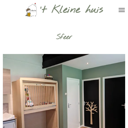
't Kleine huis
Ga
direct
naar
de
hoofdinhoud
Sfeer