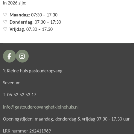
in 2026 zijn:
♡
Maandag
: 07:30 – 17:30
♡
Donderdag
: 07:30 – 17:30
♡
Vrijdag
: 07:30 – 17:30
F
I
a
n
c
s
't Kleine huis gastouderopvang
e
t
b
a
Sevenum
o
g
o
r
T. 06-52 52 53 17
k
a
m
info@gastouderopvanghetkleinehuis.nl
Openingstijden: maandag, donderdag & vrijdag 07.30 - 17.30 uur
LRK nummer 262411969